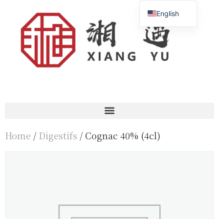
English
Français
简体中文
Home
/
Digestifs
/ Cognac 40% (4cl)