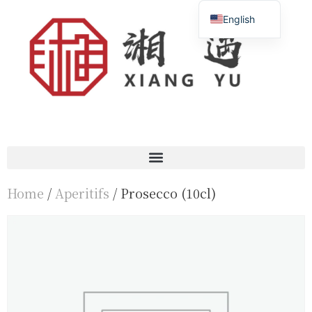
English
Français
简体中文
Home
/
Aperitifs
/ Prosecco (10cl)