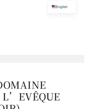
English
Français
简体中文
DOMAINE
 L’EVÊQUE
OIR)