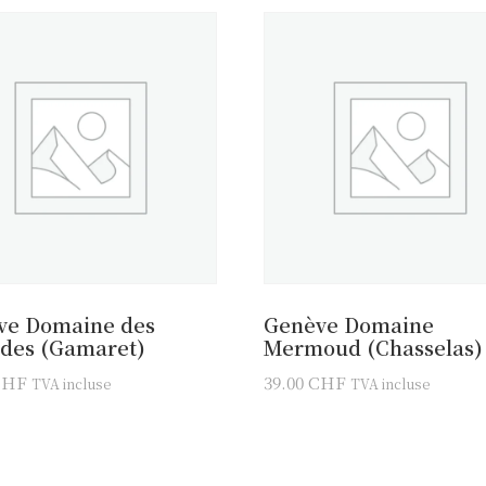
ve Domaine des
Genève Domaine
ades (Gamaret)
Mermoud (Chasselas)
CHF
39.00
CHF
TVA incluse
TVA incluse