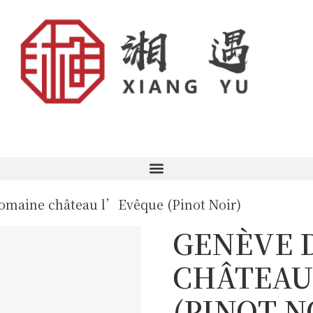
omaine château l’Evêque (Pinot Noir)
GENÈVE 
CHÂTEAU
(PINOT N