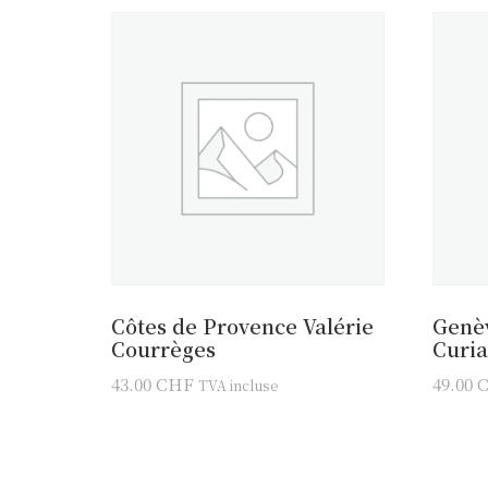
Côtes de Provence Valérie
Genè
Courrèges
Curi
43.00
CHF
49.00
TVA incluse