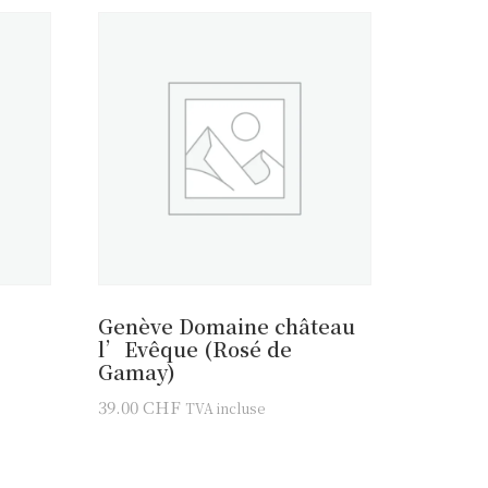
Genève Domaine château
l’Evêque (Rosé de
Gamay)
39.00
CHF
TVA incluse